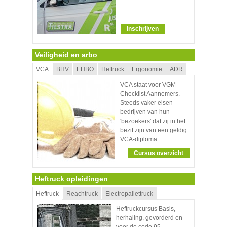
Inschrijven
Veiligheid en arbo
VCA
BHV
EHBO
Heftruck
Ergonomie
ADR
VCA staat voor VGM
Checklist Aannemers.
Steeds vaker eisen
bedrijven van hun
'bezoekers' dat zij in het
bezit zijn van een geldig
VCA-diploma.
Cursus overzicht
Heftruck opleidingen
Heftruck
Reachtruck
Electropallettruck
Heftruckcursus Basis,
herhaling, gevorderd en
voor de code 95.