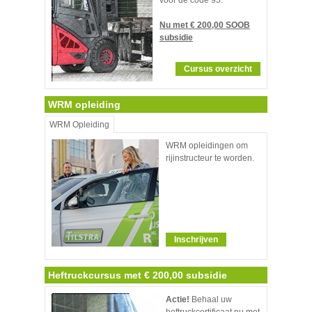
Nu met € 200,00 SOOB
subsidie
Cursus overzicht
WRM opleiding
WRM Opleiding
WRM opleidingen om
rijinstructeur te worden.
Inschrijven
Heftruckcursus met € 200,00 subsidie
Actie!
Behaal uw
heftruckcertificaat nu met