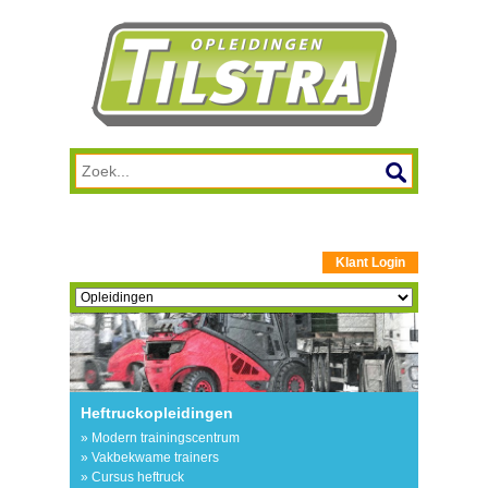
Klant Login
Heftruckopleidingen
» Modern trainingscentrum
» Vakbekwame trainers
» Cursus heftruck