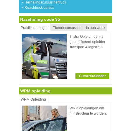
» Herhalingscursus heftruck
» Reachtruck cursus
Nascholing code 95
Praktijktrainingen
Theoriecursussen
In één week
Tilstra Opleidingen is
gecertificeerd opleider
'transport & logistiek'.
Cursuskalender
WRM opleiding
WRM Opleiding
WRM opleidingen om
rijinstructeur te worden.