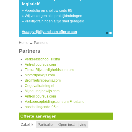
logistiek'
lichte
» Tilstra 
» Voordelig en snel uw code 95
nascholin
ten
» Wij verzorgen alle praktijktrainingen
» Wij we
» Praktijktrainingen altijd snel geregeld
Vraag vrijblijvend een offerte aan
Vraag vri
Home
→ Partners
Partners
Verkeersschool Tilstra
Anti-slipcursus.com
Tilstra Rijvaardigheidscentrum
Motorrijbewijs.com
Bromfietsrijbewijs.com
Ongevaltraining.nl
Mijnautorijbewijs.com
Anti-slipcursus.com
Verkeersopleidingscentrum Friesland
nascholingcode-95.nl
Offerte aanvragen
Zakelijk
Particulier
Open inschrijving