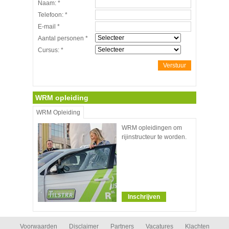
Naam:
*
Telefoon:
*
E-mail
*
Aantal personen
*
Cursus:
*
Verstuur
WRM opleiding
WRM Opleiding
WRM opleidingen om
rijinstructeur te worden.
Inschrijven
Voorwaarden
Disclaimer
Partners
Vacatures
Klachten