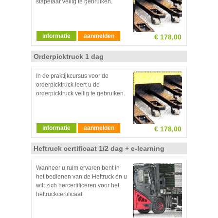
stapelaar veilig te gebruiken.
informatie
aanmelden
€ 178,00
Orderpicktruck 1 dag
In de praktijkcursus voor de
orderpicktruck leert u de
orderpicktruck veilig te gebruiken.
informatie
aanmelden
€ 178,00
Heftruck certificaat 1/2 dag + e-learning
Wanneer u ruim ervaren bent in
het bedienen van de Heftruck én u
wilt zich hercertificeren voor het
heftruckcertificaat