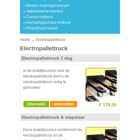
» Modern trainingscentrum
» Vakbekwame trainers
» Cursus heftruck
» Herhalingscursus heftruck
» Reachtruck cursus
Home
→ Electropallettruck
Electropallettruck
Electropallettruck 1 dag
In de praktijkcursus voor de
electropallettruck leert u de
electropallettruck veilig te
gebruiken.
informatie
aanmelden
€ 178,00
Electropallettruck & stapelaar
Deze praktijkcursus combineert de
electropallettruck en de