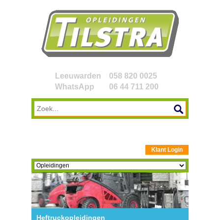
Leeuwarden
058 820 0025
WhatsApp
06 44 711 200
Klant Login
Heftruckopleidingen