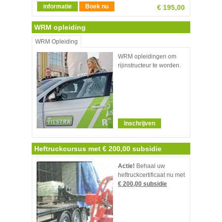
informatie
Boek nu
€ 195,00
WRM opleiding
WRM Opleiding
WRM opleidingen om
rijinstructeur te worden.
Inschrijven
Heftruckcursus met € 200,00 subsidie
Actie!
Behaal uw
heftruckcertificaat nu met
€ 200,00 subsidie