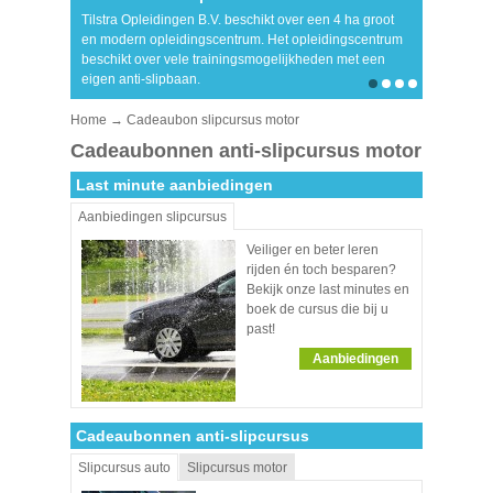
Tilstra Opleidingen B.V. beschikt over een 4 ha groot
» In één 
en modern opleidingscentrum. Het opleidingscentrum
» Verbete
beschikt over vele trainingsmogelijkheden met een
» Persoon
eigen anti-slipbaan.
» Modern 
Home
→ Cadeaubon slipcursus motor
Cadeaubonnen anti-slipcursus motor
Last minute aanbiedingen
Aanbiedingen slipcursus
Veiliger en beter leren
rijden én toch besparen?
Bekijk onze last minutes en
boek de cursus die bij u
past!
Aanbiedingen
Cadeaubonnen anti-slipcursus
Slipcursus auto
Slipcursus motor