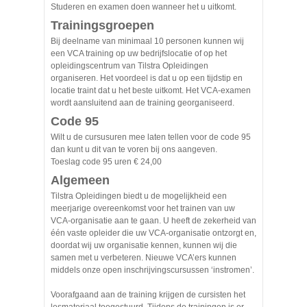
Studeren en examen doen wanneer het u uitkomt.
Trainingsgroepen
Bij deelname van minimaal 10 personen kunnen wij
een VCA training op uw bedrijfslocatie of op het
opleidingscentrum van Tilstra Opleidingen
organiseren. Het voordeel is dat u op een tijdstip en
locatie traint dat u het beste uitkomt. Het VCA-examen
wordt aansluitend aan de training georganiseerd.
Code 95
Wilt u de cursusuren mee laten tellen voor de code 95
dan kunt u dit van te voren bij ons aangeven.
Toeslag code 95 uren € 24,00
Algemeen
Tilstra Opleidingen biedt u de mogelijkheid een
meerjarige overeenkomst voor het trainen van uw
VCA-organisatie aan te gaan. U heeft de zekerheid van
één vaste opleider die uw VCA-organisatie ontzorgt en,
doordat wij uw organisatie kennen, kunnen wij die
samen met u verbeteren. Nieuwe VCA’ers kunnen
middels onze open inschrijvingscursussen ‘instromen’.
Voorafgaand aan de training krijgen de cursisten het