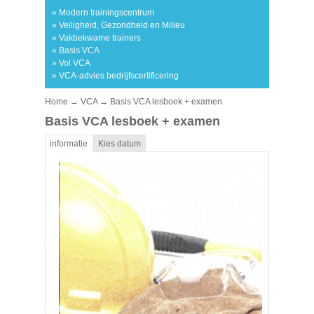
» Modern trainingscentrum
» Veiligheid, Gezondheid en Milieu
» Vakbekwame trainers
» Basis VCA
» Vol VCA
» VCA-advies bedrijfscertificering
Home
→
VCA
→ Basis VCA lesboek + examen
Basis VCA lesboek + examen
informatie
Kies datum