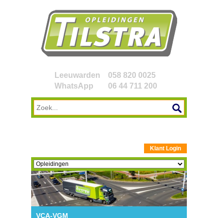
Leeuwarden
058 820 0025
WhatsApp
06 44 711 200
Klant Login
VCA-VGM