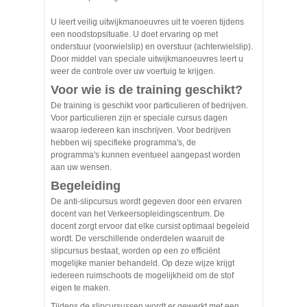
U leert veilig uitwijkmanoeuvres uit te voeren tijdens
een noodstopsituatie. U doet ervaring op met
onderstuur (voorwielslip) en overstuur (achterwielslip).
Door middel van speciale uitwijkmanoeuvres leert u
weer de controle over uw voertuig te krijgen.
Voor wie is de training geschikt?
De training is geschikt voor particulieren of bedrijven.
Voor particulieren zijn er speciale cursus dagen
waarop iedereen kan inschrijven. Voor bedrijven
hebben wij specifieke programma's, de
programma's kunnen eventueel aangepast worden
aan uw wensen.
Begeleiding
De anti-slipcursus wordt gegeven door een ervaren
docent van het Verkeersopleidingscentrum. De
docent zorgt ervoor dat elke cursist optimaal begeleid
wordt. De verschillende onderdelen waaruit de
slipcursus bestaat, worden op een zo efficiënt
mogelijke manier behandeld. Op deze wijze krijgt
iedereen ruimschoots de mogelijkheid om de stof
eigen te maken.
Tijdens de slipcursussen wordt er gewerkt met een