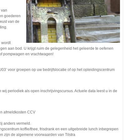
s van
rten goederen
wust van de
ding.
e wordt
ingen aan bod. U krijgt ruim de gelegenheid het geleerde te oefenen
n/of pompwagen en vrachtwagen!
U03’ voor groepen op uw bedrijfslocatie of op het opleidingscentrum
wij periodiek als open inschrijvingscursus. Actuele data leest u in de
- en afmeldkosten CCV
zij anders vermeld.
dingscentrum koffie/thee, frisdrank en een uitgebreide lunch inbegrepen
n zijn de algemene voorwaarden van Tilstra