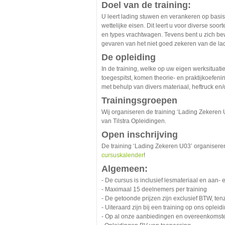
Doel van de training:
U leert lading stuwen en verankeren op basi
wettelijke eisen. Dit leert u voor diverse soo
en types vrachtwagen. Tevens bent u zich be
gevaren van het niet goed zekeren van de la
De opleiding
In de training, welke op uw eigen werksituati
toegespitst, komen theorie- en praktijkoefen
met behulp van divers materiaal, heftruck e
Trainingsgroepen
Wij organiseren de training ‘Lading Zekeren 
van Tilstra Opleidingen.
Open inschrijving
De training ‘Lading Zekeren U03’ organiseren 
cursuskalender
!
Algemeen:
- De cursus is inclusief lesmateriaal en aan
- Maximaal 15 deelnemers per training
- De getoonde prijzen zijn exclusief BTW, ten
- Uiteraard zijn bij een training op ons oplei
- Op al onze aanbiedingen en overeenkomste