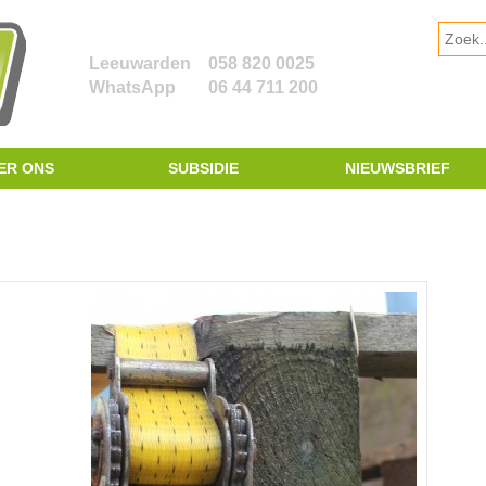
Leeuwarden
058 820 0025
WhatsApp
06 44 711 200
ER ONS
SUBSIDIE
NIEUWSBRIEF